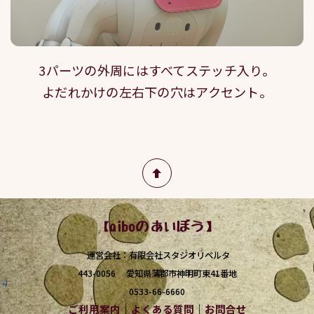
3パーツの外周にはすべてステッチ入り。
よだれかけの左右下の穴はアクセント。
【aiboのあいぼう】
運営会社：有限会社スタジオリベルタ
443-0056 愛知県蒲郡市神明町東41番地
0533-66-6660
ご利用案内
｜
よくある質問
｜
お問合せ